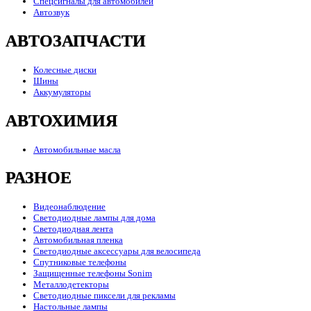
Спецсигналы для автомобилей
Автозвук
АВТОЗАПЧАСТИ
Колесные диски
Шины
Аккумуляторы
АВТОХИМИЯ
Автомобильные масла
РАЗНОЕ
Видеонаблюдение
Светодиодные лампы для дома
Светодиодная лента
Автомобильная пленка
Светодиодные аксессуары для велосипеда
Спутниковые телефоны
Защищенные телефоны Sonim
Металлодетекторы
Светодиодные пиксели для рекламы
Настольные лампы