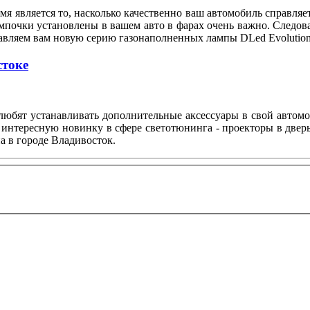
я является то, насколько качественно ваш автомобиль справляе
мпочки установлены в вашем авто в фарах очень важно. Следов
тавляем вам новую серию газонаполненных лампы DLed Evolution
стоке
любят устанавливать дополнительные аксессуары в свой автом
 интересную новинку в сфере светотюнинга - проекторы в двер
а в городе Владивосток.