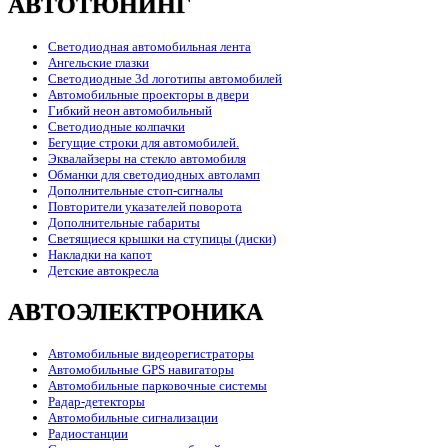
АВТОТЮНИНГ
Светодиодная автомобильная лента
Ангельские глазки
Светодиодные 3d логотипы автомобилей
Автомобильные проекторы в двери
Гибкий неон автомобильный
Светодиодные колпачки
Бегущие строки для автомобилей.
Эквалайзеры на стекло автомобиля
Обманки для светодиодных автоламп
Дополнительные стоп-сигналы
Повторители указателей поворота
Дополнительные габариты
Светящиеся крышки на ступицы (диски)
Накладки на капот
Детские автокресла
АВТОЭЛЕКТРОНИКА
Автомобильные видеорегистраторы
Автомобильные GPS навигаторы
Автомобильные парковочные системы
Радар-детекторы
Автомобильные сигнализации
Радиостанции