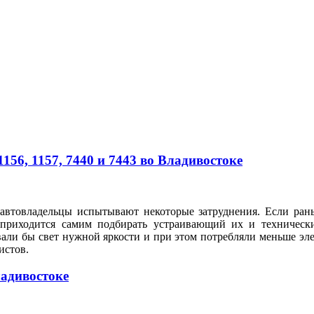
56, 1157, 7440 и 7443 во Владивостоке
автовладельцы испытывают некоторые затруднения. Если рань
 приходится самим подбирать устраивающий их и техническ
вали бы свет нужной яркости и при этом потребляли меньше э
илистов.
ладивостоке