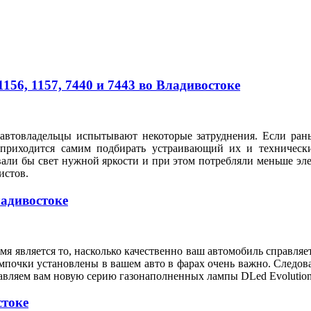
56, 1157, 7440 и 7443 во Владивостоке
автовладельцы испытывают некоторые затруднения. Если рань
 приходится самим подбирать устраивающий их и техническ
вали бы свет нужной яркости и при этом потребляли меньше э
илистов.
ладивостоке
я является то, насколько качественно ваш автомобиль справляе
мпочки установлены в вашем авто в фарах очень важно. Следов
тавляем вам новую серию газонаполненных лампы DLed Evolution
стоке