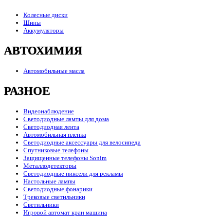
Колесные диски
Шины
Аккумуляторы
АВТОХИМИЯ
Автомобильные масла
РАЗНОЕ
Видеонаблюдение
Светодиодные лампы для дома
Светодиодная лента
Автомобильная пленка
Светодиодные аксессуары для велосипеда
Спутниковые телефоны
Защищенные телефоны Sonim
Металлодетекторы
Светодиодные пиксели для рекламы
Настольные лампы
Светодиодные фонарики
Трековые светильники
Светильники
Игровой автомат кран машина