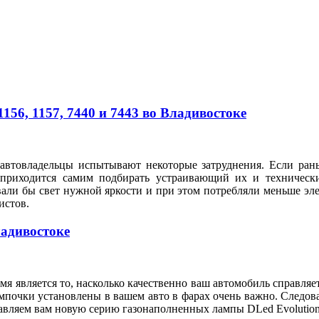
56, 1157, 7440 и 7443 во Владивостоке
автовладельцы испытывают некоторые затруднения. Если рань
 приходится самим подбирать устраивающий их и техническ
вали бы свет нужной яркости и при этом потребляли меньше э
илистов.
ладивостоке
я является то, насколько качественно ваш автомобиль справляе
мпочки установлены в вашем авто в фарах очень важно. Следов
тавляем вам новую серию газонаполненных лампы DLed Evolution