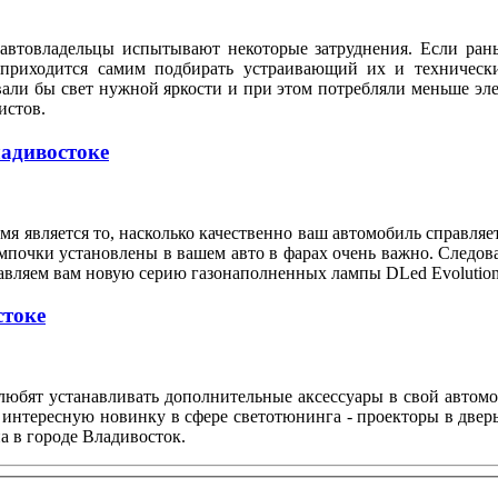
автовладельцы испытывают некоторые затруднения. Если рань
 приходится самим подбирать устраивающий их и техническ
вали бы свет нужной яркости и при этом потребляли меньше э
илистов.
ладивостоке
я является то, насколько качественно ваш автомобиль справляе
мпочки установлены в вашем авто в фарах очень важно. Следов
тавляем вам новую серию газонаполненных лампы DLed Evolution
стоке
любят устанавливать дополнительные аксессуары в свой автом
 интересную новинку в сфере светотюнинга - проекторы в двер
а в городе Владивосток.