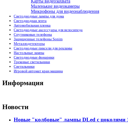
Карты видеозахвата
Маленькие видеокамеры
Микрофоны для видеонаблюдения
Светодиодные лампы для дома
Светодиодная лента
Автомобильная пленка
Светодиодные аксессуары для велосипеда
Спутниковые телефоны
Защищенные телефоны Sonim
Металлодетекторы
Светодиодные пиксели для рекламы
Настольные лампы
Светодиодные фонарики
Трековые светильники
Светильники
Игровой автомат кран машина
Информация
Новости
Новые "колбовые" лампы DLed с цоколями 11