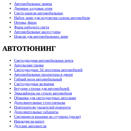
Автомобильные лампы
Дневные ходовые огни
Свето-панели автомобильные
Набор ламп для подсветки салона автомобиля
Оптика, фары
Фары рабочего света
Автомобильные аксессуары
Цоколи для автомобильных ламп
АВТОТЮНИНГ
Светодиодная автомобильная лента
Ангельские глазки
Светодиодные 3d логотипы автомобилей
Автомобильные проекторы в двери
Гибкий неон автомобильный
Светодиодные колпачки
Бегущие строки для автомобилей.
Эквалайзеры на стекло автомобиля
Обманки для светодиодных автоламп
Дополнительные стоп-сигналы
Повторители указателей поворота
Дополнительные габариты
Светящиеся крышки на ступицы (диски)
Накладки на капот
Детские автокресла