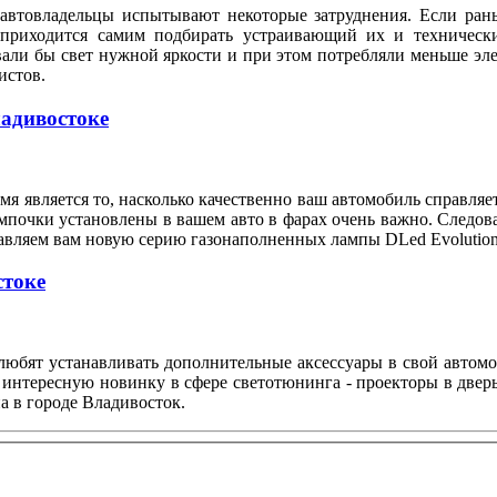
автовладельцы испытывают некоторые затруднения. Если рань
 приходится самим подбирать устраивающий их и техническ
вали бы свет нужной яркости и при этом потребляли меньше э
илистов.
ладивостоке
я является то, насколько качественно ваш автомобиль справляе
мпочки установлены в вашем авто в фарах очень важно. Следов
тавляем вам новую серию газонаполненных лампы DLed Evolution
стоке
любят устанавливать дополнительные аксессуары в свой автом
 интересную новинку в сфере светотюнинга - проекторы в двер
а в городе Владивосток.