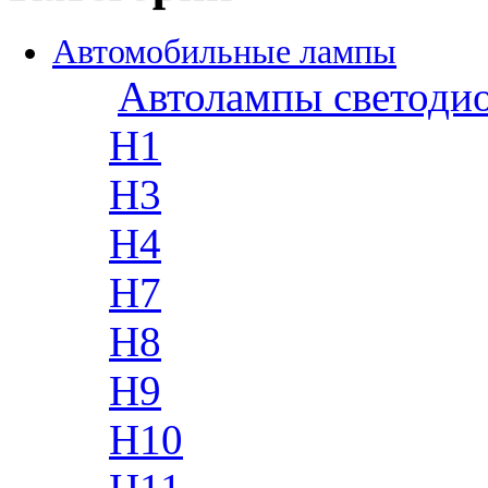
Автомобильные лампы
Автолампы светоди
H1
H3
H4
H7
H8
H9
H10