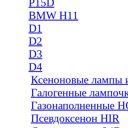
P15D
BMW H11
D1
D2
D3
D4
Ксеноновые лампы 
Галогенные лампоч
Газонаполненные H
Псевдоксенон HIR