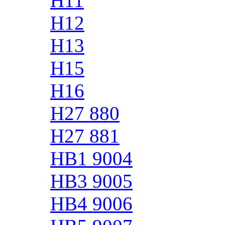
H11
H12
H13
H15
H16
H27 880
H27 881
HB1 9004
HB3 9005
HB4 9006