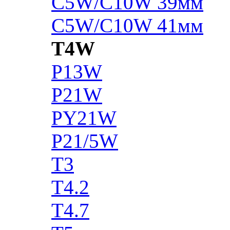
C5W/C10W 39мм
C5W/C10W 41мм
T4W
P13W
P21W
PY21W
P21/5W
T3
T4.2
T4.7