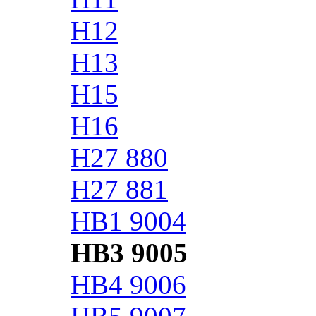
H12
H13
H15
H16
H27 880
H27 881
HB1 9004
HB3 9005
HB4 9006