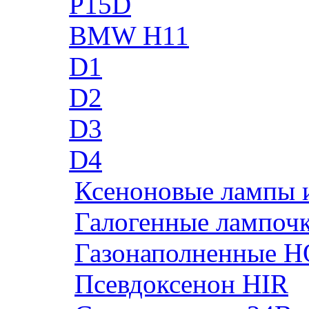
P15D
BMW H11
D1
D2
D3
D4
Ксеноновые лампы 
Галогенные лампоч
Газонаполненные H
Псевдоксенон HIR