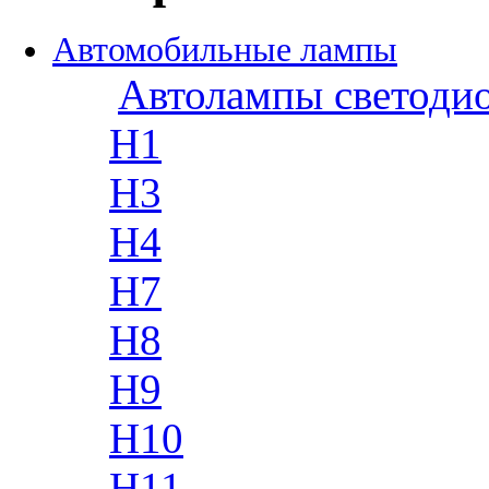
Автомобильные лампы
Автолампы светоди
H1
H3
H4
H7
H8
H9
H10
H11