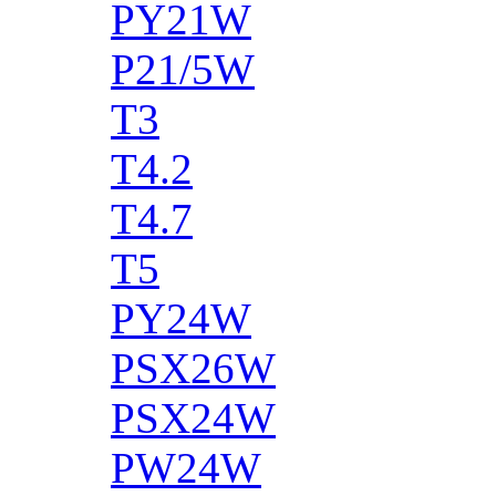
PY21W
P21/5W
T3
T4.2
T4.7
T5
PY24W
PSX26W
PSX24W
PW24W