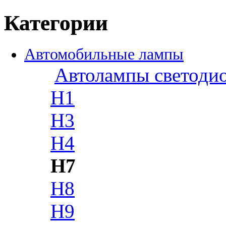
Категории
Автомобильные лампы
Автолампы светоди
H1
H3
H4
H7
H8
H9