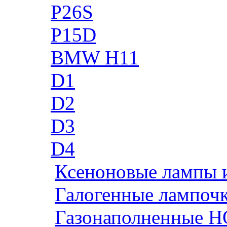
P26S
P15D
BMW H11
D1
D2
D3
D4
Ксеноновые лампы 
Галогенные лампоч
Газонаполненные H