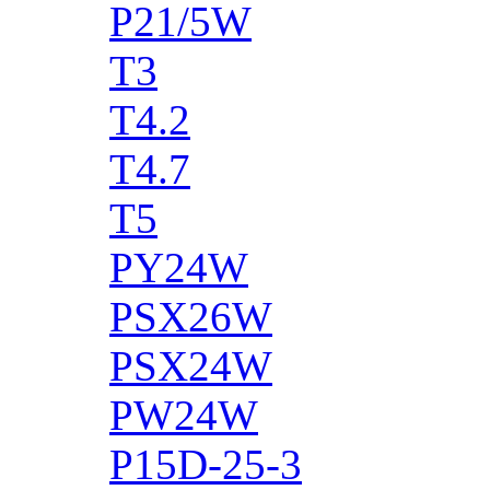
P21/5W
T3
T4.2
T4.7
T5
PY24W
PSX26W
PSX24W
PW24W
P15D-25-3