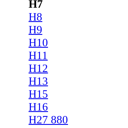
H7
H8
H9
H10
H11
H12
H13
H15
H16
H27 880