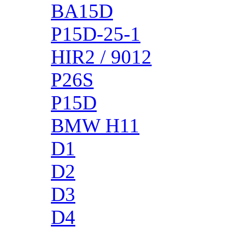
BA15D
P15D-25-1
HIR2 / 9012
P26S
P15D
BMW H11
D1
D2
D3
D4