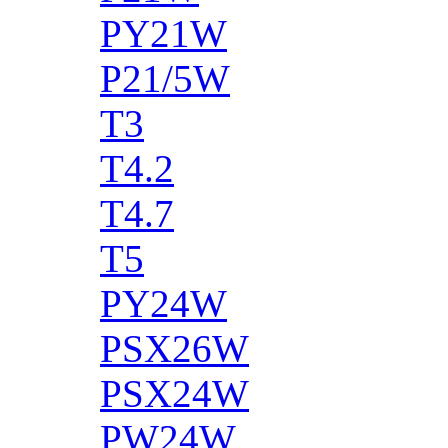
PY21W
P21/5W
T3
T4.2
T4.7
T5
PY24W
PSX26W
PSX24W
PW24W