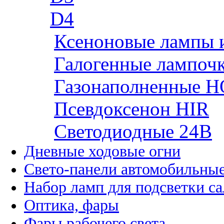
D4
Ксеноновые лампы 
Галогенные лампоч
Газонаполненные H
Псевдоксенон HIR
Cветодиодные 24B
Дневные ходовые огни
Свето-панели автомобильны
Набор ламп для подсветки с
Оптика, фары
Фары рабочего света