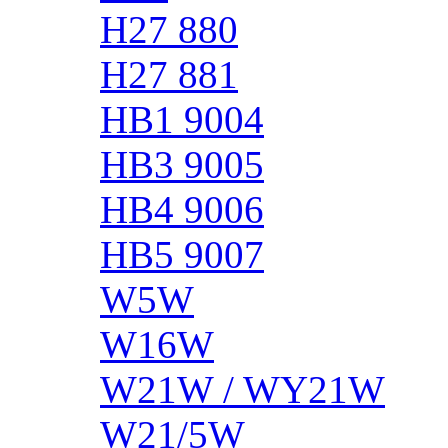
H27 880
H27 881
HB1 9004
HB3 9005
HB4 9006
HB5 9007
W5W
W16W
W21W / WY21W
W21/5W