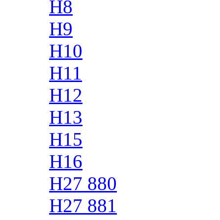
H8
H9
H10
H11
H12
H13
H15
H16
H27 880
H27 881