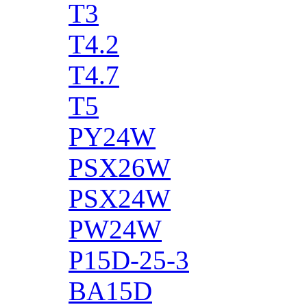
T3
T4.2
T4.7
T5
PY24W
PSX26W
PSX24W
PW24W
P15D-25-3
BA15D