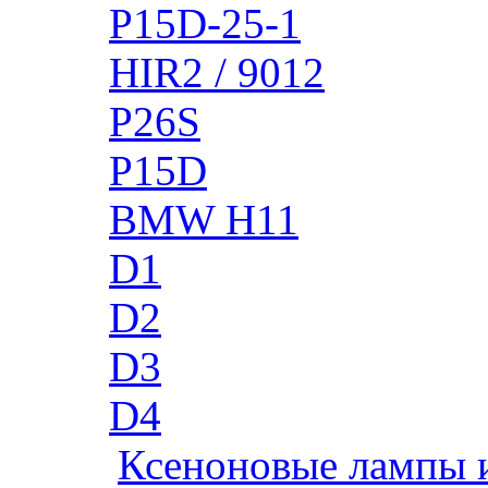
P15D-25-1
HIR2 / 9012
P26S
P15D
BMW H11
D1
D2
D3
D4
Ксеноновые лампы 