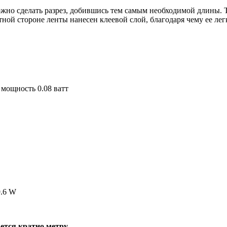
ожно сделать разрез, добившись тем самым необходимой длины. 
тной стороне ленты нанесен клеевой слой, благодаря чему ее ле
 мощность 0.08 ватт
9.6 W
ется кратно метру.