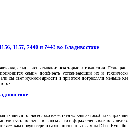
56, 1157, 7440 и 7443 во Владивостоке
автовладельцы испытывают некоторые затруднения. Если рань
 приходится самим подбирать устраивающий их и техническ
вали бы свет нужной яркости и при этом потребляли меньше э
илистов.
ладивостоке
я является то, насколько качественно ваш автомобиль справляе
мпочки установлены в вашем авто в фарах очень важно. Следов
тавляем вам новую серию газонаполненных лампы DLed Evolution