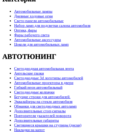
Автомобильные лампы
Дневные ходовые огни
Свето-панели автомобильные
Набор ламп для подсветки салона автомобиля
Оптика, фары
Фары рабочего света
Автомобильные аксессуары
Цоколи для автомобильных ламп
АВТОТЮНИНГ
Светодиодная автомобильная лента
Ангельские глазки
Светодиодные 3d логотипы автомобилей
Автомобильные проекторы в двери
Гибкий неон автомобильный
Светодиодные колпачки
Бегущие строки для автомобилей.
Эквалайзеры на стекло автомобиля
Обманки для светодиодных автоламп
Дополнительные стоп-сигналы
Повторители указателей поворота
Дополнительные габариты
Светящиеся крышки на ступицы (диски)
Накладки на капот