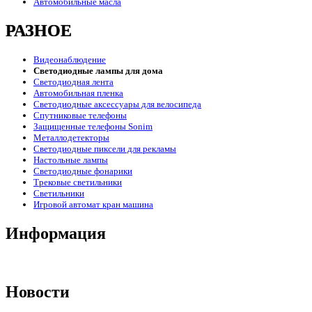
Автомобильные масла
РАЗНОЕ
Видеонаблюдение
Светодиодные лампы для дома
Светодиодная лента
Автомобильная пленка
Светодиодные аксессуары для велосипеда
Спутниковые телефоны
Защищенные телефоны Sonim
Металлодетекторы
Светодиодные пиксели для рекламы
Настольные лампы
Светодиодные фонарики
Трековые светильники
Светильники
Игровой автомат кран машина
Информация
Новости