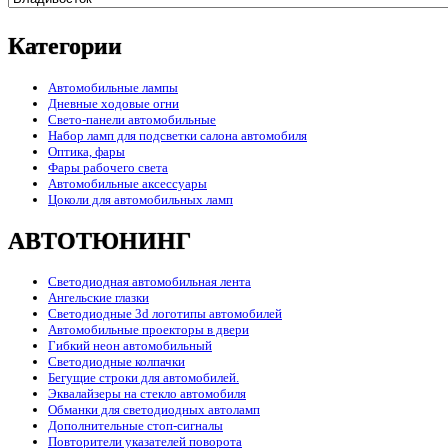
Категории
Автомобильные лампы
Дневные ходовые огни
Свето-панели автомобильные
Набор ламп для подсветки салона автомобиля
Оптика, фары
Фары рабочего света
Автомобильные аксессуары
Цоколи для автомобильных ламп
АВТОТЮНИНГ
Светодиодная автомобильная лента
Ангельские глазки
Светодиодные 3d логотипы автомобилей
Автомобильные проекторы в двери
Гибкий неон автомобильный
Светодиодные колпачки
Бегущие строки для автомобилей.
Эквалайзеры на стекло автомобиля
Обманки для светодиодных автоламп
Дополнительные стоп-сигналы
Повторители указателей поворота