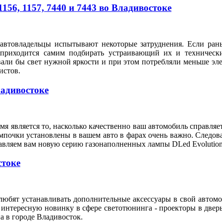
56, 1157, 7440 и 7443 во Владивостоке
автовладельцы испытывают некоторые затруднения. Если рань
 приходится самим подбирать устраивающий их и техническ
вали бы свет нужной яркости и при этом потребляли меньше э
илистов.
ладивостоке
я является то, насколько качественно ваш автомобиль справляе
мпочки установлены в вашем авто в фарах очень важно. Следов
тавляем вам новую серию газонаполненных лампы DLed Evolution
стоке
любят устанавливать дополнительные аксессуары в свой автом
 интересную новинку в сфере светотюнинга - проекторы в двер
а в городе Владивосток.