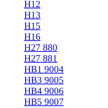
H12
H13
H15
H16
H27 880
H27 881
HB1 9004
HB3 9005
HB4 9006
HB5 9007