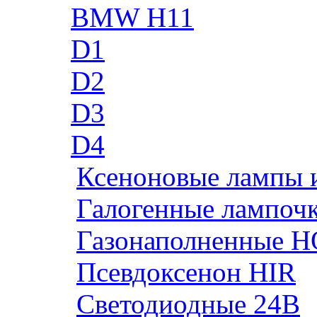
BMW H11
D1
D2
D3
D4
Ксеноновые лампы 
Галогенные лампоч
Газонаполненные H
Псевдоксенон HIR
Cветодиодные 24B