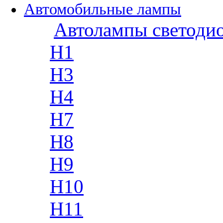
Автомобильные лампы
Автолампы светоди
H1
H3
H4
H7
H8
H9
H10
H11