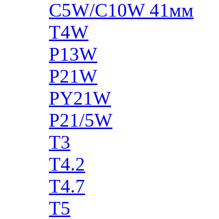
C5W/C10W 41мм
T4W
P13W
P21W
PY21W
P21/5W
T3
T4.2
T4.7
T5