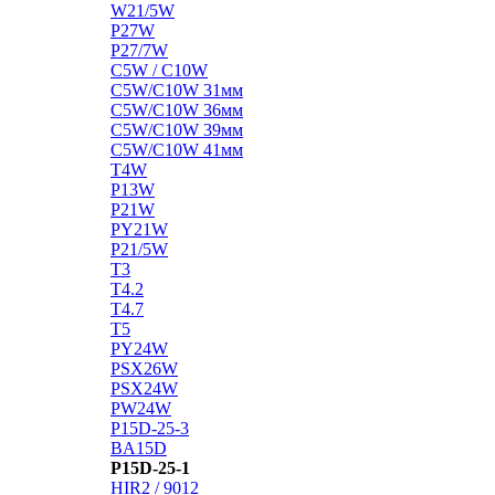
W21/5W
P27W
P27/7W
C5W / C10W
C5W/C10W 31мм
C5W/C10W 36мм
C5W/C10W 39мм
C5W/C10W 41мм
T4W
P13W
P21W
PY21W
P21/5W
T3
T4.2
T4.7
T5
PY24W
PSX26W
PSX24W
PW24W
P15D-25-3
BA15D
P15D-25-1
HIR2 / 9012