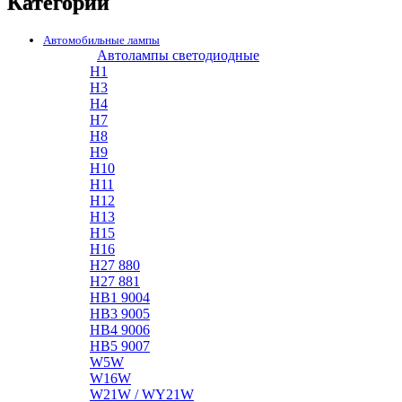
Категории
Автомобильные лампы
Автолампы светодиодные
H1
H3
H4
H7
H8
H9
H10
H11
H12
H13
H15
H16
H27 880
H27 881
HB1 9004
HB3 9005
HB4 9006
HB5 9007
W5W
W16W
W21W / WY21W