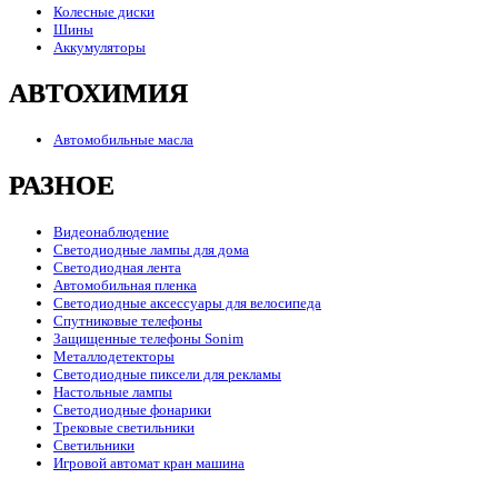
Колесные диски
Шины
Аккумуляторы
АВТОХИМИЯ
Автомобильные масла
РАЗНОЕ
Видеонаблюдение
Светодиодные лампы для дома
Светодиодная лента
Автомобильная пленка
Светодиодные аксессуары для велосипеда
Спутниковые телефоны
Защищенные телефоны Sonim
Металлодетекторы
Светодиодные пиксели для рекламы
Настольные лампы
Светодиодные фонарики
Трековые светильники
Светильники
Игровой автомат кран машина