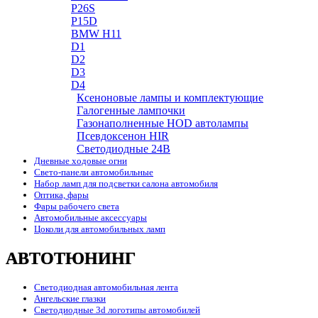
P26S
P15D
BMW H11
D1
D2
D3
D4
Ксеноновые лампы и комплектующие
Галогенные лампочки
Газонаполненные HOD автолампы
Псевдоксенон HIR
Cветодиодные 24B
Дневные ходовые огни
Свето-панели автомобильные
Набор ламп для подсветки салона автомобиля
Оптика, фары
Фары рабочего света
Автомобильные аксессуары
Цоколи для автомобильных ламп
АВТОТЮНИНГ
Светодиодная автомобильная лента
Ангельские глазки
Светодиодные 3d логотипы автомобилей