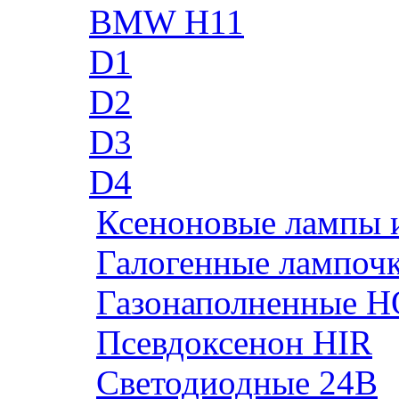
BMW H11
D1
D2
D3
D4
Ксеноновые лампы 
Галогенные лампоч
Газонаполненные H
Псевдоксенон HIR
Cветодиодные 24B