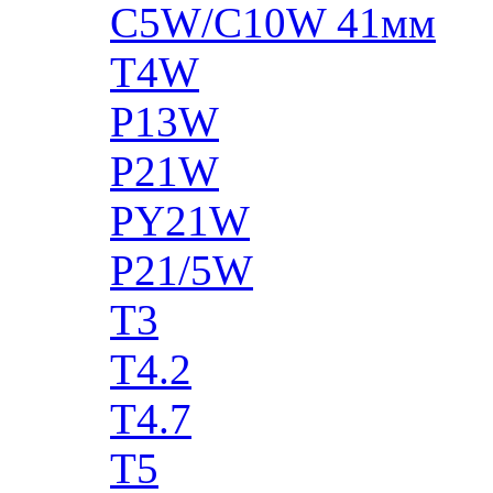
C5W/C10W 41мм
T4W
P13W
P21W
PY21W
P21/5W
T3
T4.2
T4.7
T5