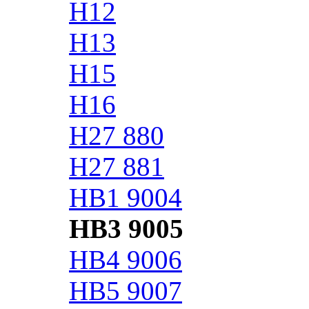
H12
H13
H15
H16
H27 880
H27 881
HB1 9004
HB3 9005
HB4 9006
HB5 9007