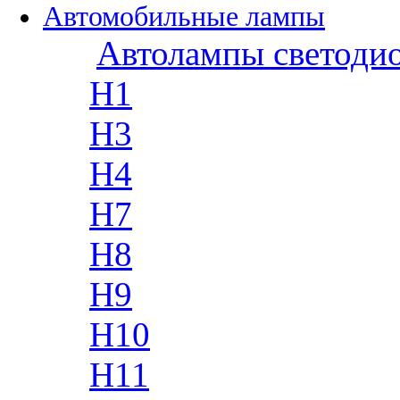
Автомобильные лампы
Автолампы светоди
H1
H3
H4
H7
H8
H9
H10
H11