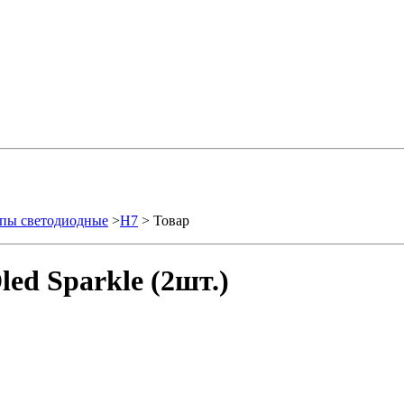
пы светодиодные
>
H7
> Товар
ed Sparkle (2шт.)