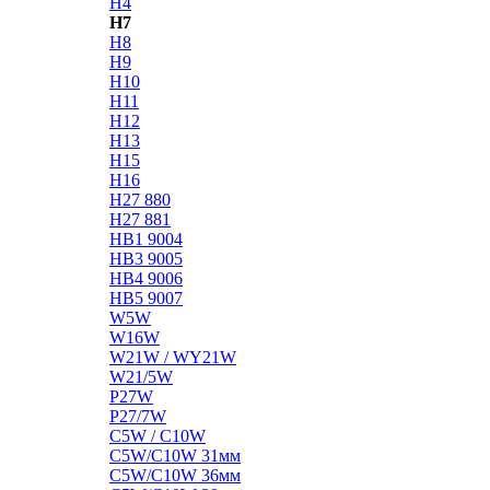
H4
H7
H8
H9
H10
H11
H12
H13
H15
H16
H27 880
H27 881
HB1 9004
HB3 9005
HB4 9006
HB5 9007
W5W
W16W
W21W / WY21W
W21/5W
P27W
P27/7W
C5W / C10W
C5W/C10W 31мм
C5W/C10W 36мм