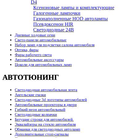
D4
Ксеноновые лампы и комплектующие
Галогенные лампочки
Газонаполненные HOD автолампы
Псевдоксенон HIR
Cветодиодные 24B
Дневные ходовые огни
Свето-панели автомобильные
Набор ламп для подсветки салона автомобиля
Оптика, фары
Фары рабочего света
Автомобильные аксессуары
Цоколи для автомобильных ламп
АВТОТЮНИНГ
Светодиодная автомобильная лента
Ангельские глазки
Светодиодные 3d логотипы автомобилей
Автомобильные проекторы в двери
Гибкий неон автомобильный
Светодиодные колпачки
Бегущие строки для автомобилей.
Эквалайзеры на стекло автомобиля
Обманки для светодиодных автоламп
Дополнительные стоп-сигналы