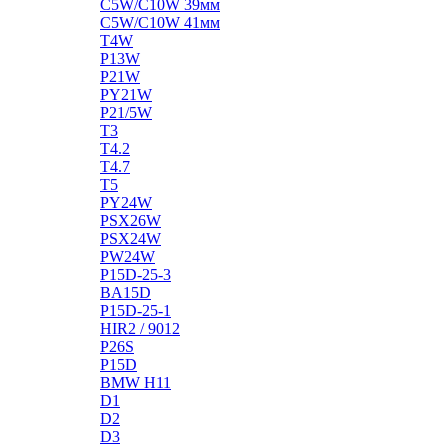
C5W/C10W 39мм
C5W/C10W 41мм
T4W
P13W
P21W
PY21W
P21/5W
T3
T4.2
T4.7
T5
PY24W
PSX26W
PSX24W
PW24W
P15D-25-3
BA15D
P15D-25-1
HIR2 / 9012
P26S
P15D
BMW H11
D1
D2
D3