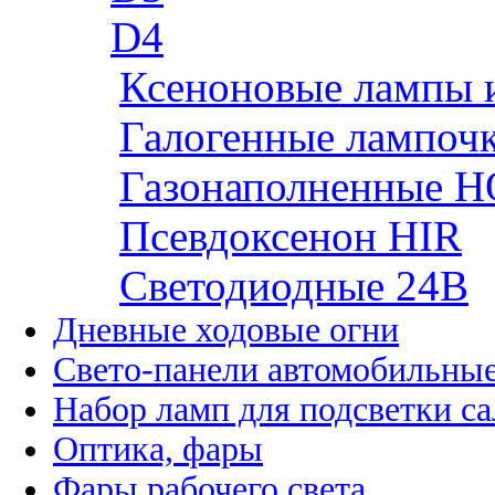
D4
Ксеноновые лампы 
Галогенные лампоч
Газонаполненные H
Псевдоксенон HIR
Cветодиодные 24B
Дневные ходовые огни
Свето-панели автомобильны
Набор ламп для подсветки с
Оптика, фары
Фары рабочего света