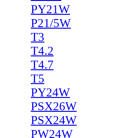
PY21W
P21/5W
T3
T4.2
T4.7
T5
PY24W
PSX26W
PSX24W
PW24W