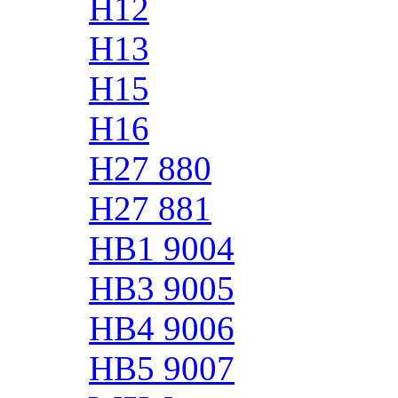
H12
H13
H15
H16
H27 880
H27 881
HB1 9004
HB3 9005
HB4 9006
HB5 9007