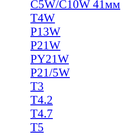
C5W/C10W 41мм
T4W
P13W
P21W
PY21W
P21/5W
T3
T4.2
T4.7
T5