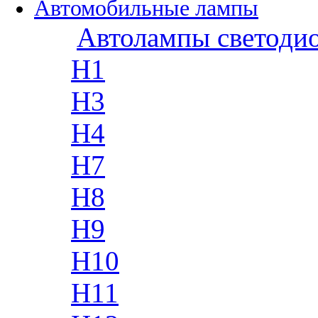
Автомобильные лампы
Автолампы светоди
H1
H3
H4
H7
H8
H9
H10
H11