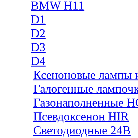
BMW H11
D1
D2
D3
D4
Ксеноновые лампы 
Галогенные лампоч
Газонаполненные H
Псевдоксенон HIR
Cветодиодные 24B