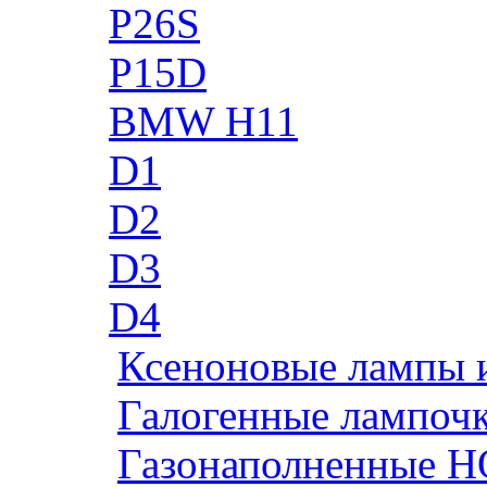
P26S
P15D
BMW H11
D1
D2
D3
D4
Ксеноновые лампы 
Галогенные лампоч
Газонаполненные H