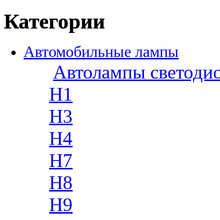
Категории
Автомобильные лампы
Автолампы светоди
H1
H3
H4
H7
H8
H9