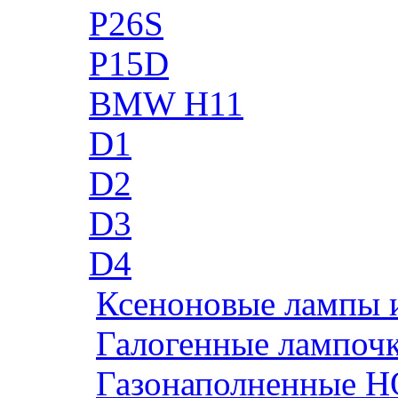
P26S
P15D
BMW H11
D1
D2
D3
D4
Ксеноновые лампы 
Галогенные лампоч
Газонаполненные H