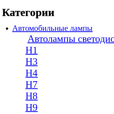
Категории
Автомобильные лампы
Автолампы светоди
H1
H3
H4
H7
H8
H9