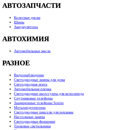
АВТОЗАПЧАСТИ
Колесные диски
Шины
Аккумуляторы
АВТОХИМИЯ
Автомобильные масла
РАЗНОЕ
Видеонаблюдение
Светодиодные лампы для дома
Светодиодная лента
Автомобильная пленка
Светодиодные аксессуары для велосипеда
Спутниковые телефоны
Защищенные телефоны Sonim
Металлодетекторы
Светодиодные пиксели для рекламы
Настольные лампы
Светодиодные фонарики
Трековые светильники