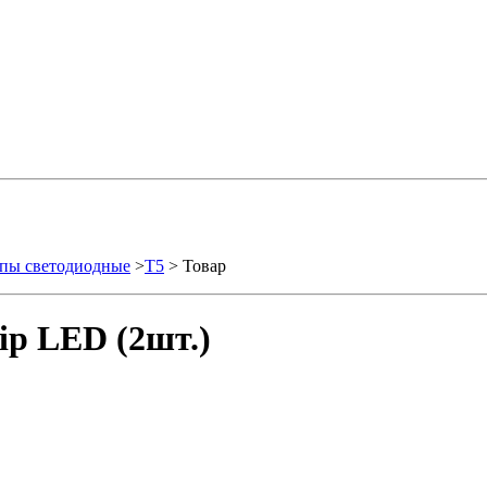
пы светодиодные
>
T5
> Товар
ip LED (2шт.)