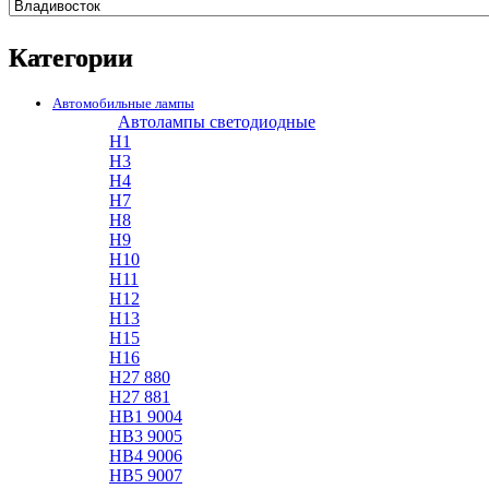
Категории
Автомобильные лампы
Автолампы светодиодные
H1
H3
H4
H7
H8
H9
H10
H11
H12
H13
H15
H16
H27 880
H27 881
HB1 9004
HB3 9005
HB4 9006
HB5 9007