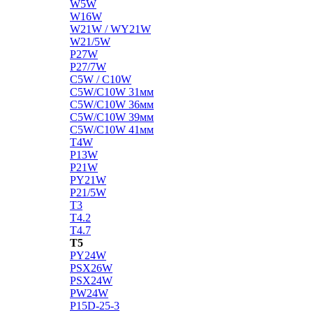
W5W
W16W
W21W / WY21W
W21/5W
P27W
P27/7W
C5W / C10W
C5W/C10W 31мм
C5W/C10W 36мм
C5W/C10W 39мм
C5W/C10W 41мм
T4W
P13W
P21W
PY21W
P21/5W
T3
T4.2
T4.7
T5
PY24W
PSX26W
PSX24W
PW24W
P15D-25-3