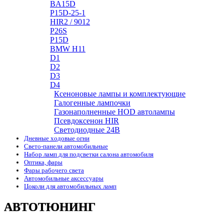
BA15D
P15D-25-1
HIR2 / 9012
P26S
P15D
BMW H11
D1
D2
D3
D4
Ксеноновые лампы и комплектующие
Галогенные лампочки
Газонаполненные HOD автолампы
Псевдоксенон HIR
Cветодиодные 24B
Дневные ходовые огни
Свето-панели автомобильные
Набор ламп для подсветки салона автомобиля
Оптика, фары
Фары рабочего света
Автомобильные аксессуары
Цоколи для автомобильных ламп
АВТОТЮНИНГ