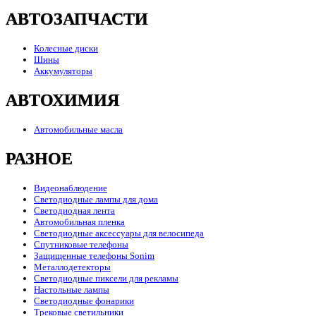
АВТОЗАПЧАСТИ
Колесные диски
Шины
Аккумуляторы
АВТОХИМИЯ
Автомобильные масла
РАЗНОЕ
Видеонаблюдение
Светодиодные лампы для дома
Светодиодная лента
Автомобильная пленка
Светодиодные аксессуары для велосипеда
Спутниковые телефоны
Защищенные телефоны Sonim
Металлодетекторы
Светодиодные пиксели для рекламы
Настольные лампы
Светодиодные фонарики
Трековые светильники