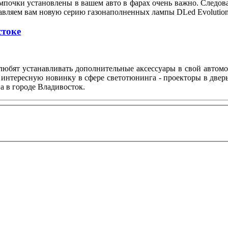
мпочки установлены в вашем авто в фарах очень важно. Следов
тавляем вам новую серию газонаполненных лампы DLed Evolution
стоке
любят устанавливать дополнительные аксессуары в свой автом
 интересную новинку в сфере светотюнинга - проекторы в двер
а в городе Владивосток.