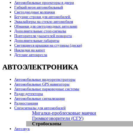
Автомобильные проекторы в двери
Гибкий неон автомобильный
Светодиодные колпачки
Бегущие строки для автомобилей.
Эквалайзеры на стекло автомобиля
Обманки для светодиодных автоламп
Дополнительные стоп-сигналы
Повторители указателей поворота
Дополнительные габариты
Светящиеся крышки на ступицы (диски)
Накладки на капот
Детские автокресла
АВТОЭЛЕКТРОНИКА
Автомобильные видеорегистраторы
Автомобильные GPS навигаторы
Автомобильные парковочные системы
Радар-детекторы
Автомобильные сигнализации
Радиостанции
Спецсигналы для автомобилей
Мигалки-проблесковые маячки
Громкоговорители (СГУ)
Стробоскопы
Автозвук