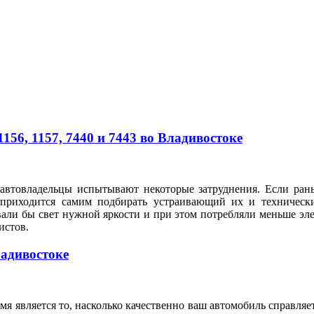
56, 1157, 7440 и 7443 во Владивостоке
автовладельцы испытывают некоторые затруднения. Если рань
 приходится самим подбирать устраивающий их и техническ
вали бы свет нужной яркости и при этом потребляли меньше э
илистов.
ладивостоке
я является то, насколько качественно ваш автомобиль справляе