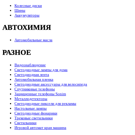
Колесные диски
Шины
Аккумуляторы
АВТОХИМИЯ
Автомобильные масла
РАЗНОЕ
Видеонаблюдение
Светодиодные лампы для дома
Светодиодная лента
Автомобильная пленка
Светодиодные аксессуары для велосипеда
Спутниковые телефоны
Защищенные телефоны Sonim
Металлодетекторы
Светодиодные пиксели для рекламы
Настольные лампы
Светодиодные фонарики
Трековые светильники
Светильники
Игровой автомат кран машина