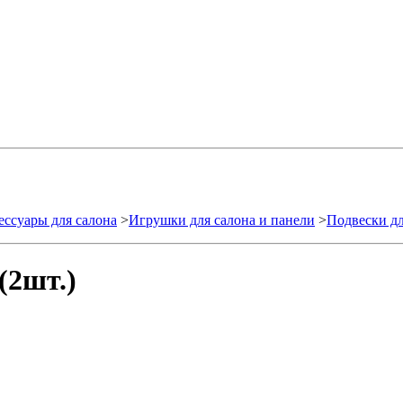
ессуары для салона
>
Игрушки для салона и панели
>
Подвески дл
(2шт.)