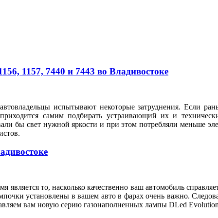
56, 1157, 7440 и 7443 во Владивостоке
автовладельцы испытывают некоторые затруднения. Если рань
 приходится самим подбирать устраивающий их и техническ
вали бы свет нужной яркости и при этом потребляли меньше э
илистов.
ладивостоке
я является то, насколько качественно ваш автомобиль справляе
мпочки установлены в вашем авто в фарах очень важно. Следов
тавляем вам новую серию газонаполненных лампы DLed Evolution