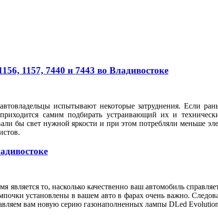
56, 1157, 7440 и 7443 во Владивостоке
автовладельцы испытывают некоторые затруднения. Если рань
 приходится самим подбирать устраивающий их и техническ
вали бы свет нужной яркости и при этом потребляли меньше э
илистов.
ладивостоке
я является то, насколько качественно ваш автомобиль справляе
мпочки установлены в вашем авто в фарах очень важно. Следов
тавляем вам новую серию газонаполненных лампы DLed Evolution