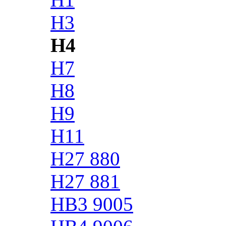
H3
H4
H7
H8
H9
H11
H27 880
H27 881
HB3 9005