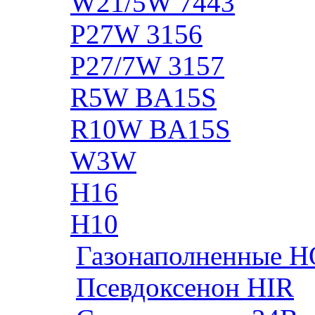
W21/5W 7443
P27W 3156
P27/7W 3157
R5W BA15S
R10W BA15S
W3W
H16
H10
Газонаполненные H
Псевдоксенон HIR