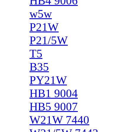
HB4 9006
w5w
P21W
P21/5W
T5
B35
PY21W
HB1 9004
HB5 9007
W21W 7440