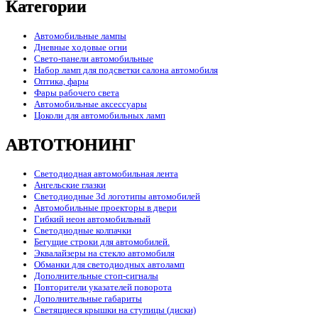
Категории
Автомобильные лампы
Дневные ходовые огни
Свето-панели автомобильные
Набор ламп для подсветки салона автомобиля
Оптика, фары
Фары рабочего света
Автомобильные аксессуары
Цоколи для автомобильных ламп
АВТОТЮНИНГ
Светодиодная автомобильная лента
Ангельские глазки
Светодиодные 3d логотипы автомобилей
Автомобильные проекторы в двери
Гибкий неон автомобильный
Светодиодные колпачки
Бегущие строки для автомобилей.
Эквалайзеры на стекло автомобиля
Обманки для светодиодных автоламп
Дополнительные стоп-сигналы
Повторители указателей поворота
Дополнительные габариты
Светящиеся крышки на ступицы (диски)