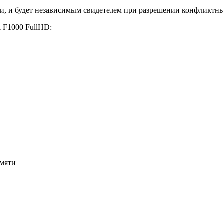
ли, и будет независимым свидетелем при разрешении конфликтн
i F1000 FullHD:
амяти