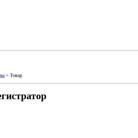
ры
> Товар
егистратор