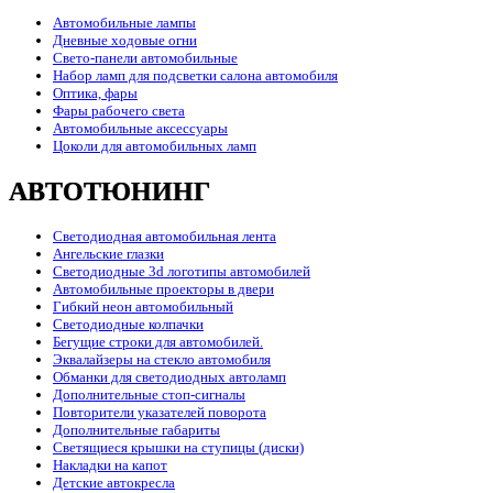
Автомобильные лампы
Дневные ходовые огни
Свето-панели автомобильные
Набор ламп для подсветки салона автомобиля
Оптика, фары
Фары рабочего света
Автомобильные аксессуары
Цоколи для автомобильных ламп
АВТОТЮНИНГ
Светодиодная автомобильная лента
Ангельские глазки
Светодиодные 3d логотипы автомобилей
Автомобильные проекторы в двери
Гибкий неон автомобильный
Светодиодные колпачки
Бегущие строки для автомобилей.
Эквалайзеры на стекло автомобиля
Обманки для светодиодных автоламп
Дополнительные стоп-сигналы
Повторители указателей поворота
Дополнительные габариты
Светящиеся крышки на ступицы (диски)
Накладки на капот
Детские автокресла