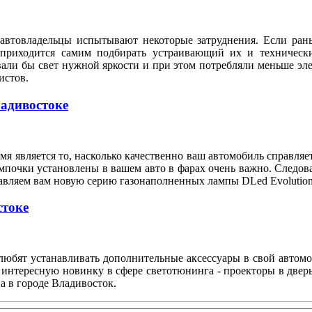
автовладельцы испытывают некоторые затруднения. Если рань
 приходится самим подбирать устраивающий их и техническ
вали бы свет нужной яркости и при этом потребляли меньше э
илистов.
ладивостоке
я является то, насколько качественно ваш автомобиль справляе
мпочки установлены в вашем авто в фарах очень важно. Следов
тавляем вам новую серию газонаполненных лампы DLed Evolution
стоке
любят устанавливать дополнительные аксессуары в свой автом
 интересную новинку в сфере светотюнинга - проекторы в двер
а в городе Владивосток.