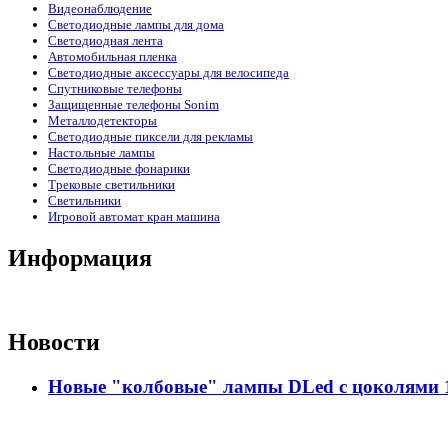
Видеонаблюдение
Светодиодные лампы для дома
Светодиодная лента
Автомобильная пленка
Светодиодные аксессуары для велосипеда
Спутниковые телефоны
Защищенные телефоны Sonim
Металлодетекторы
Светодиодные пиксели для рекламы
Настольные лампы
Светодиодные фонарики
Трековые светильники
Светильники
Игровой автомат кран машина
Информация
Новости
Новые "колбовые" лампы DLed с цоколями 11