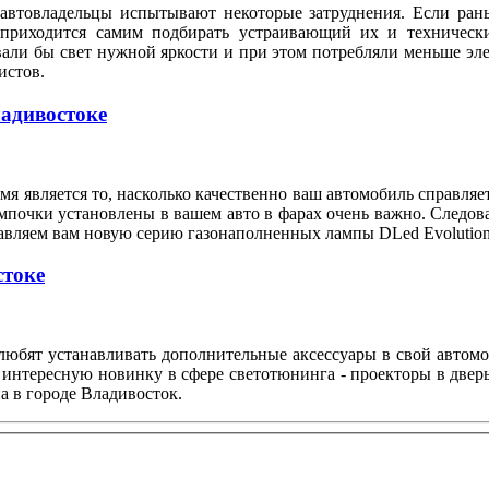
автовладельцы испытывают некоторые затруднения. Если рань
 приходится самим подбирать устраивающий их и техническ
вали бы свет нужной яркости и при этом потребляли меньше э
илистов.
ладивостоке
я является то, насколько качественно ваш автомобиль справляе
мпочки установлены в вашем авто в фарах очень важно. Следов
тавляем вам новую серию газонаполненных лампы DLed Evolution
стоке
любят устанавливать дополнительные аксессуары в свой автом
 интересную новинку в сфере светотюнинга - проекторы в двер
а в городе Владивосток.