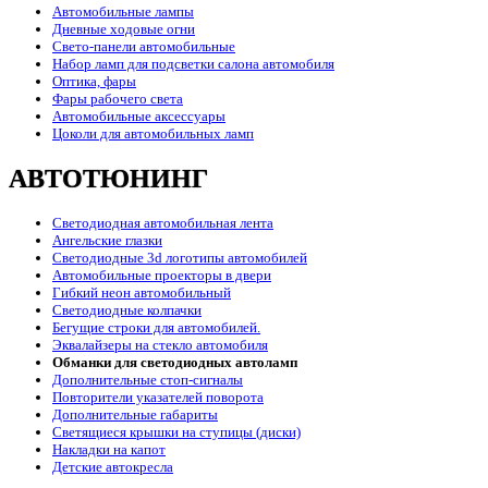
Автомобильные лампы
Дневные ходовые огни
Свето-панели автомобильные
Набор ламп для подсветки салона автомобиля
Оптика, фары
Фары рабочего света
Автомобильные аксессуары
Цоколи для автомобильных ламп
АВТОТЮНИНГ
Светодиодная автомобильная лента
Ангельские глазки
Светодиодные 3d логотипы автомобилей
Автомобильные проекторы в двери
Гибкий неон автомобильный
Светодиодные колпачки
Бегущие строки для автомобилей.
Эквалайзеры на стекло автомобиля
Обманки для светодиодных автоламп
Дополнительные стоп-сигналы
Повторители указателей поворота
Дополнительные габариты
Светящиеся крышки на ступицы (диски)
Накладки на капот
Детские автокресла