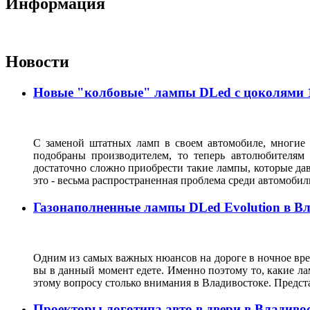
Информация
Новости
Новые "колбовые" лампы DLed с цоколями 11
С заменой штатных ламп в своем автомобиле, многие 
подобраны производителем, то теперь автолюбителям
достаточно сложно приобрести такие лампы, которые да
это - весьма распространенная проблема среди автомоб
Газонаполненные лампы DLed Evolution в В
Одним из самых важных нюансов на дороге в ночное врем
вы в данный момент едете. Именно поэтому то, какие ла
этому вопросу столько внимания в Владивостоке. Предс
Проекторы логотипа авто в двери в Владиво