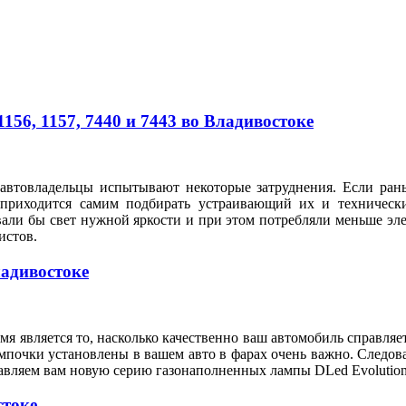
56, 1157, 7440 и 7443 во Владивостоке
автовладельцы испытывают некоторые затруднения. Если рань
 приходится самим подбирать устраивающий их и техническ
вали бы свет нужной яркости и при этом потребляли меньше э
илистов.
ладивостоке
я является то, насколько качественно ваш автомобиль справляе
мпочки установлены в вашем авто в фарах очень важно. Следов
тавляем вам новую серию газонаполненных лампы DLed Evolution
стоке