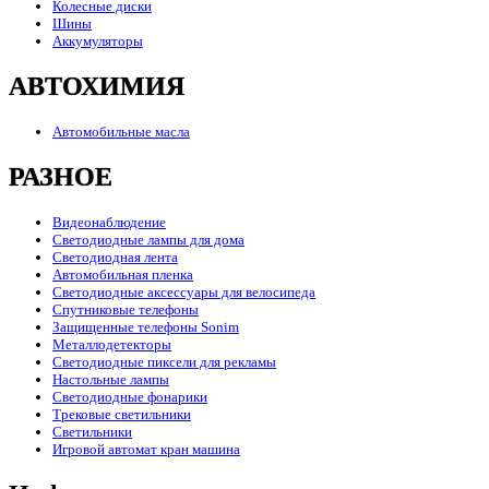
Колесные диски
Шины
Аккумуляторы
АВТОХИМИЯ
Автомобильные масла
РАЗНОЕ
Видеонаблюдение
Светодиодные лампы для дома
Светодиодная лента
Автомобильная пленка
Светодиодные аксессуары для велосипеда
Спутниковые телефоны
Защищенные телефоны Sonim
Металлодетекторы
Светодиодные пиксели для рекламы
Настольные лампы
Светодиодные фонарики
Трековые светильники
Светильники
Игровой автомат кран машина