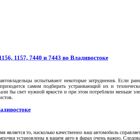
56, 1157, 7440 и 7443 во Владивостоке
автовладельцы испытывают некоторые затруднения. Если рань
 приходится самим подбирать устраивающий их и техническ
вали бы свет нужной яркости и при этом потребляли меньше э
илистов.
ладивостоке
я является то, насколько качественно ваш автомобиль справляе
мпочки установлены в вашем авто в фарах очень важно. Следов