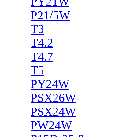
PY21W
P21/5W
T3
T4.2
T4.7
T5
PY24W
PSX26W
PSX24W
PW24W