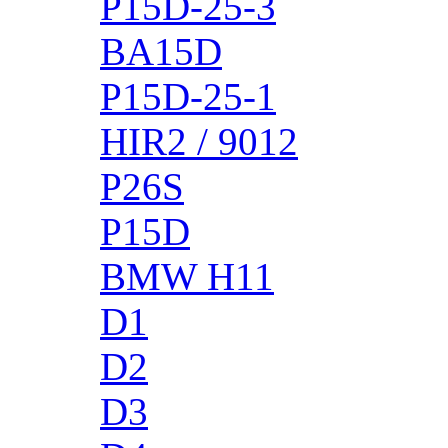
P15D-25-3
BA15D
P15D-25-1
HIR2 / 9012
P26S
P15D
BMW H11
D1
D2
D3