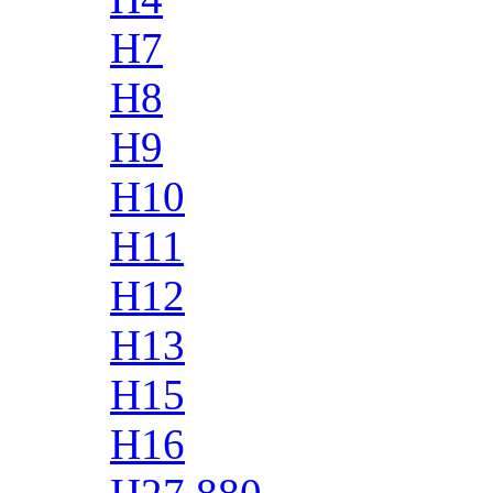
H7
H8
H9
H10
H11
H12
H13
H15
H16