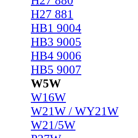
H27 880
H27 881
HB1 9004
HB3 9005
HB4 9006
HB5 9007
W5W
W16W
W21W / WY21W
W21/5W