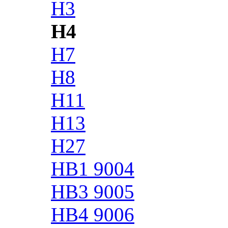
H3
H4
H7
H8
H11
H13
H27
HB1 9004
HB3 9005
HB4 9006