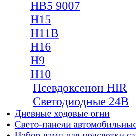
HB5 9007
H15
H11B
H16
H9
H10
Псевдоксенон HIR
Cветодиодные 24B
Дневные ходовые огни
Свето-панели автомобильны
Набор ламп для подсветки с