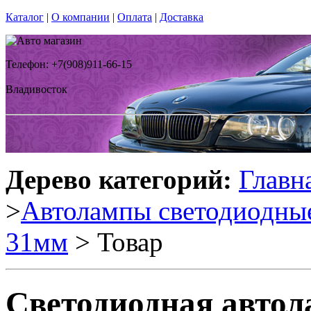
Каталог
|
О компании
|
Оплата
|
Доставка
Телефон: +7(908)911-66-15
Владивосток
Дерево категорий:
Главн
>
Автолампы светодиодны
31мм
> Товар
Светодиодная авто