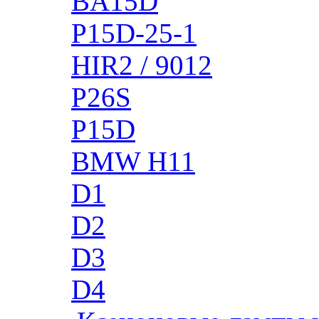
BA15D
P15D-25-1
HIR2 / 9012
P26S
P15D
BMW H11
D1
D2
D3
D4