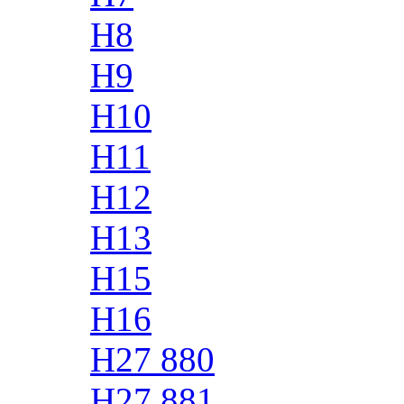
H8
H9
H10
H11
H12
H13
H15
H16
H27 880
H27 881