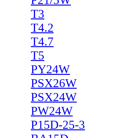
T3
T4.2
T4.7
T5
PY24W
PSX26W
PSX24W
PW24W
P15D-25-3