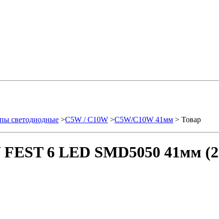
пы светодиодные
>
C5W / C10W
>
C5W/C10W 41мм
> Товар
 FEST 6 LED SMD5050 41мм (2