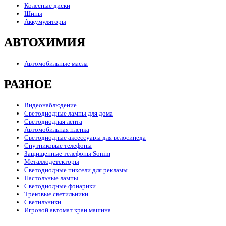
Колесные диски
Шины
Аккумуляторы
АВТОХИМИЯ
Автомобильные масла
РАЗНОЕ
Видеонаблюдение
Светодиодные лампы для дома
Светодиодная лента
Автомобильная пленка
Светодиодные аксессуары для велосипеда
Спутниковые телефоны
Защищенные телефоны Sonim
Металлодетекторы
Светодиодные пиксели для рекламы
Настольные лампы
Светодиодные фонарики
Трековые светильники
Светильники
Игровой автомат кран машина