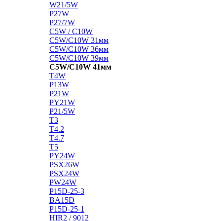
W21/5W
P27W
P27/7W
C5W / C10W
C5W/C10W 31мм
C5W/C10W 36мм
C5W/C10W 39мм
C5W/C10W 41мм
T4W
P13W
P21W
PY21W
P21/5W
T3
T4.2
T4.7
T5
PY24W
PSX26W
PSX24W
PW24W
P15D-25-3
BA15D
P15D-25-1
HIR2 / 9012