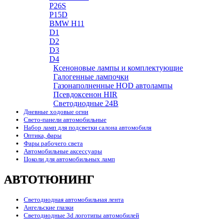
P26S
P15D
BMW H11
D1
D2
D3
D4
Ксеноновые лампы и комплектующие
Галогенные лампочки
Газонаполненные HOD автолампы
Псевдоксенон HIR
Cветодиодные 24B
Дневные ходовые огни
Свето-панели автомобильные
Набор ламп для подсветки салона автомобиля
Оптика, фары
Фары рабочего света
Автомобильные аксессуары
Цоколи для автомобильных ламп
АВТОТЮНИНГ
Светодиодная автомобильная лента
Ангельские глазки
Светодиодные 3d логотипы автомобилей