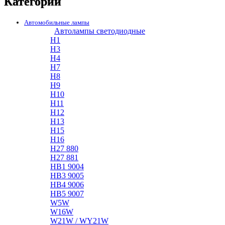
Категории
Автомобильные лампы
Автолампы светодиодные
H1
H3
H4
H7
H8
H9
H10
H11
H12
H13
H15
H16
H27 880
H27 881
HB1 9004
HB3 9005
HB4 9006
HB5 9007
W5W
W16W
W21W / WY21W