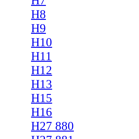
H7
H8
H9
H10
H11
H12
H13
H15
H16
H27 880