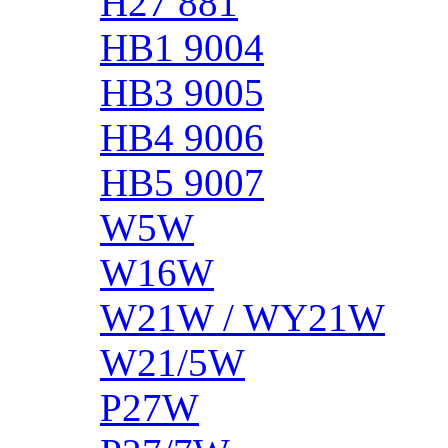
H27 881
HB1 9004
HB3 9005
HB4 9006
HB5 9007
W5W
W16W
W21W / WY21W
W21/5W
P27W