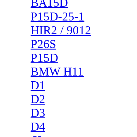
BA15D
P15D-25-1
HIR2 / 9012
P26S
P15D
BMW H11
D1
D2
D3
D4