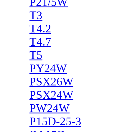
P21/5W
T3
T4.2
T4.7
T5
PY24W
PSX26W
PSX24W
PW24W
P15D-25-3