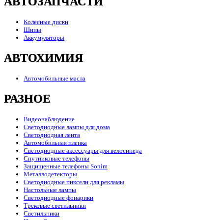
АВТОЗАПЧАСТИ
Колесные диски
Шины
Аккумуляторы
АВТОХИМИЯ
Автомобильные масла
РАЗНОЕ
Видеонаблюдение
Светодиодные лампы для дома
Светодиодная лента
Автомобильная пленка
Светодиодные аксессуары для велосипеда
Спутниковые телефоны
Защищенные телефоны Sonim
Металлодетекторы
Светодиодные пиксели для рекламы
Настольные лампы
Светодиодные фонарики
Трековые светильники
Светильники