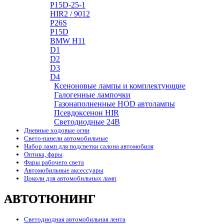
P15D-25-1
HIR2 / 9012
P26S
P15D
BMW H11
D1
D2
D3
D4
Ксеноновые лампы и комплектующие
Галогенные лампочки
Газонаполненные HOD автолампы
Псевдоксенон HIR
Cветодиодные 24B
Дневные ходовые огни
Свето-панели автомобильные
Набор ламп для подсветки салона автомобиля
Оптика, фары
Фары рабочего света
Автомобильные аксессуары
Цоколи для автомобильных ламп
АВТОТЮНИНГ
Светодиодная автомобильная лента