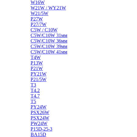
W16W
W21W / WY21W
W21/5W
P27W
P27/7W
C5W / C10W
C5W/C10W 31мм
C5W/C10W 36мм
C5W/C10W 39мм
C5W/C10W 41мм
T4W
P13W
P21W
PY21W
P21/5W
T3
T4.2
T4.7
T5
PY24W
PSX26W
PSX24W
PW24W
P15D-25-3
BA15D