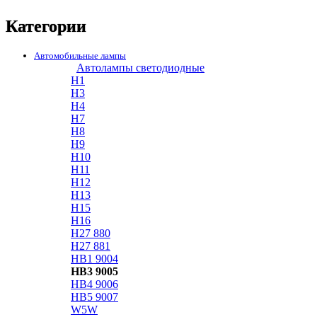
Категории
Автомобильные лампы
Автолампы светодиодные
H1
H3
H4
H7
H8
H9
H10
H11
H12
H13
H15
H16
H27 880
H27 881
HB1 9004
HB3 9005
HB4 9006
HB5 9007
W5W