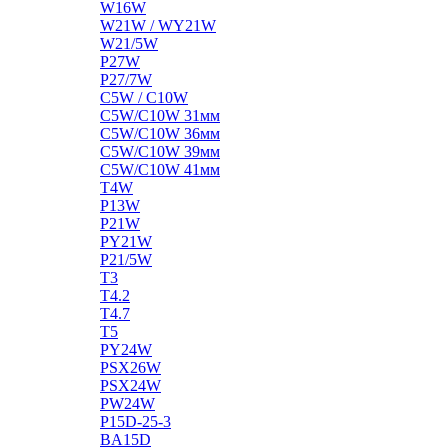
W16W
W21W / WY21W
W21/5W
P27W
P27/7W
C5W / C10W
C5W/C10W 31мм
C5W/C10W 36мм
C5W/C10W 39мм
C5W/C10W 41мм
T4W
P13W
P21W
PY21W
P21/5W
T3
T4.2
T4.7
T5
PY24W
PSX26W
PSX24W
PW24W
P15D-25-3
BA15D