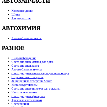
АВТОЗАПЧАСТИ
Колесные диски
Шины
Аккумуляторы
АВТОХИМИЯ
Автомобильные масла
РАЗНОЕ
Видеонаблюдение
Светодиодные лампы для дома
Светодиодная лента
Автомобильная пленка
Светодиодные аксессуары для велосипеда
Спутниковые телефоны
Защищенные телефоны Sonim
Металлодетекторы
Светодиодные пиксели для рекламы
Настольные лампы
Светодиодные фонарики
Трековые светильники
Светильники