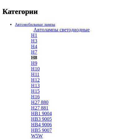
Категории
Автомобильные лампы
Автолампы светодиодные
H1
H3
H4
H7
H8
H9
H10
H11
H12
H13
H15
H16
H27 880
H27 881
HB1 9004
HB3 9005
HB4 9006
HB5 9007
W5W