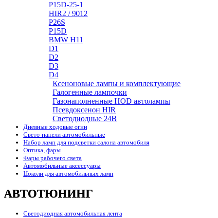
P15D-25-1
HIR2 / 9012
P26S
P15D
BMW H11
D1
D2
D3
D4
Ксеноновые лампы и комплектующие
Галогенные лампочки
Газонаполненные HOD автолампы
Псевдоксенон HIR
Cветодиодные 24B
Дневные ходовые огни
Свето-панели автомобильные
Набор ламп для подсветки салона автомобиля
Оптика, фары
Фары рабочего света
Автомобильные аксессуары
Цоколи для автомобильных ламп
АВТОТЮНИНГ
Светодиодная автомобильная лента