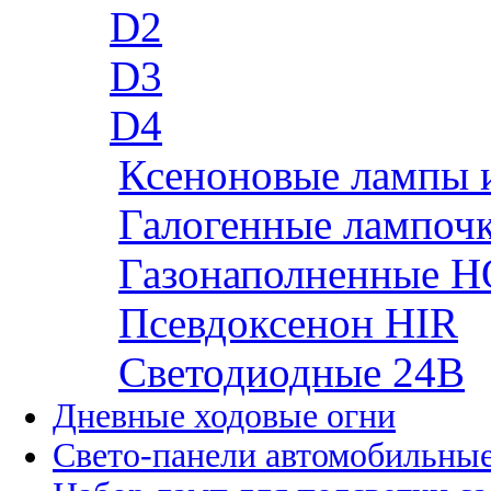
D2
D3
D4
Ксеноновые лампы 
Галогенные лампоч
Газонаполненные H
Псевдоксенон HIR
Cветодиодные 24B
Дневные ходовые огни
Свето-панели автомобильны