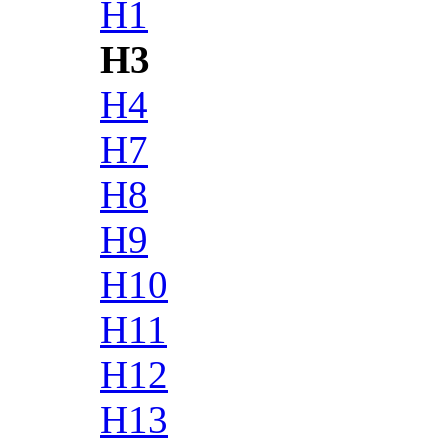
H1
H3
H4
H7
H8
H9
H10
H11
H12
H13