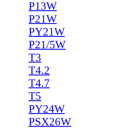
P13W
P21W
PY21W
P21/5W
T3
T4.2
T4.7
T5
PY24W
PSX26W