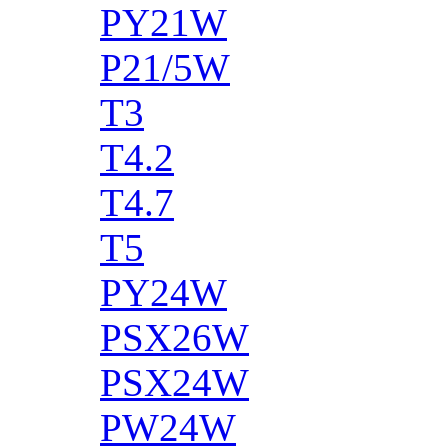
PY21W
P21/5W
T3
T4.2
T4.7
T5
PY24W
PSX26W
PSX24W
PW24W