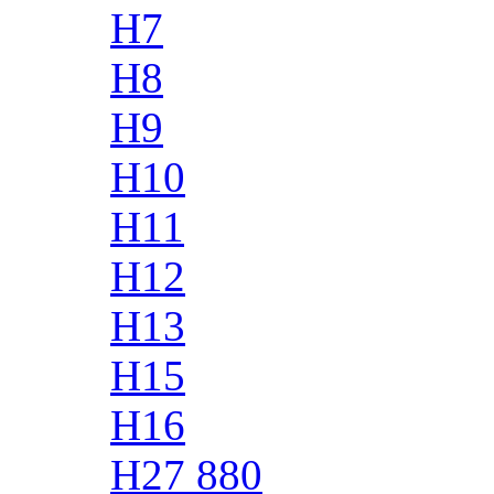
H7
H8
H9
H10
H11
H12
H13
H15
H16
H27 880