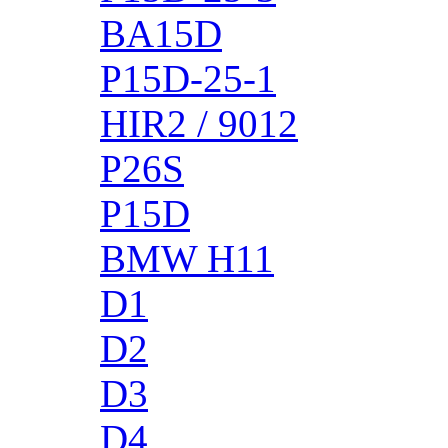
BA15D
P15D-25-1
HIR2 / 9012
P26S
P15D
BMW H11
D1
D2
D3
D4