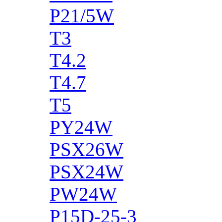
P21/5W
T3
T4.2
T4.7
T5
PY24W
PSX26W
PSX24W
PW24W
P15D-25-3