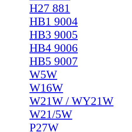
H27 881
HB1 9004
HB3 9005
HB4 9006
HB5 9007
W5W
W16W
W21W / WY21W
W21/5W
P27W