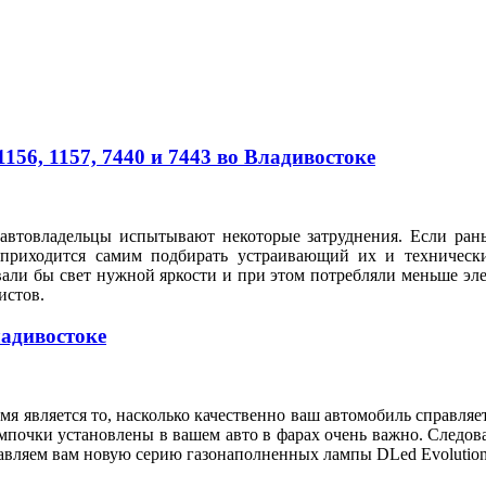
56, 1157, 7440 и 7443 во Владивостоке
автовладельцы испытывают некоторые затруднения. Если рань
 приходится самим подбирать устраивающий их и техническ
вали бы свет нужной яркости и при этом потребляли меньше э
илистов.
ладивостоке
я является то, насколько качественно ваш автомобиль справляе
мпочки установлены в вашем авто в фарах очень важно. Следов
тавляем вам новую серию газонаполненных лампы DLed Evolution