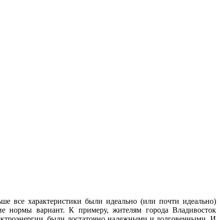
ше все характеристики были идеально (или почти идеально)
ие нормы вариант. К примеру, жителям города Владивосток
лектроэнергии, были достаточно надежными и долговечными. И