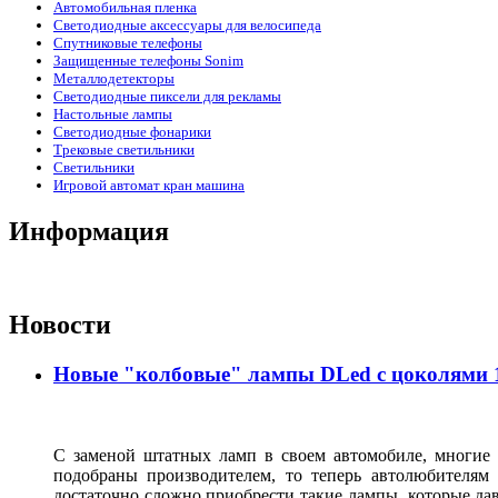
Автомобильная пленка
Светодиодные аксессуары для велосипеда
Спутниковые телефоны
Защищенные телефоны Sonim
Металлодетекторы
Светодиодные пиксели для рекламы
Настольные лампы
Светодиодные фонарики
Трековые светильники
Светильники
Игровой автомат кран машина
Информация
Новости
Новые "колбовые" лампы DLed с цоколями 11
С заменой штатных ламп в своем автомобиле, многие 
подобраны производителем, то теперь автолюбителям
достаточно сложно приобрести такие лампы, которые да