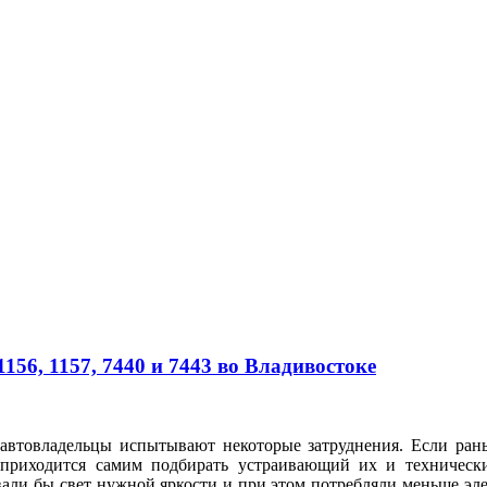
56, 1157, 7440 и 7443 во Владивостоке
автовладельцы испытывают некоторые затруднения. Если рань
 приходится самим подбирать устраивающий их и техническ
вали бы свет нужной яркости и при этом потребляли меньше э