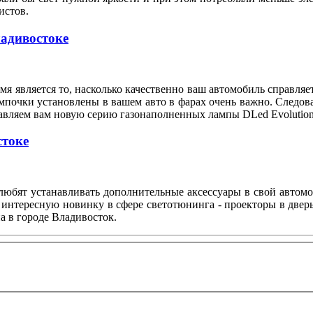
илистов.
ладивостоке
я является то, насколько качественно ваш автомобиль справляе
мпочки установлены в вашем авто в фарах очень важно. Следов
тавляем вам новую серию газонаполненных лампы DLed Evolution
стоке
любят устанавливать дополнительные аксессуары в свой автом
 интересную новинку в сфере светотюнинга - проекторы в двер
а в городе Владивосток.