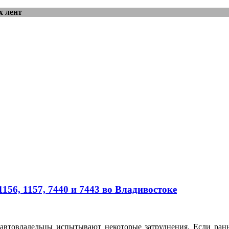
х лент
56, 1157, 7440 и 7443 во Владивостоке
автовладельцы испытывают некоторые затруднения. Если рань