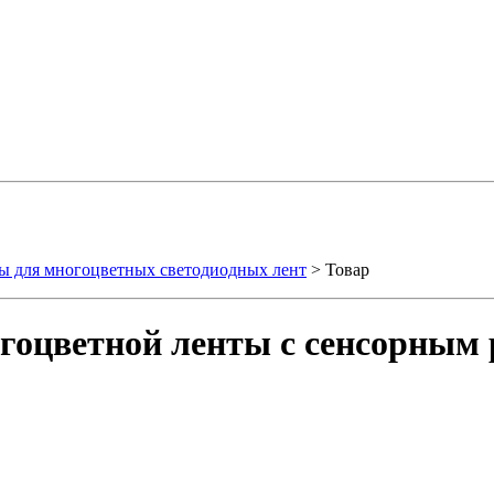
ы для многоцветных светодиодных лент
> Товар
гоцветной ленты с сенсорным 