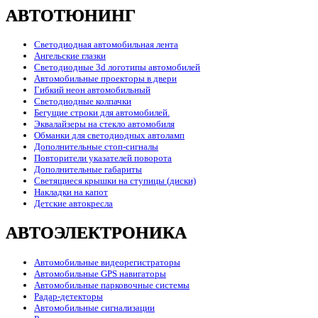
АВТОТЮНИНГ
Светодиодная автомобильная лента
Ангельские глазки
Светодиодные 3d логотипы автомобилей
Автомобильные проекторы в двери
Гибкий неон автомобильный
Светодиодные колпачки
Бегущие строки для автомобилей.
Эквалайзеры на стекло автомобиля
Обманки для светодиодных автоламп
Дополнительные стоп-сигналы
Повторители указателей поворота
Дополнительные габариты
Светящиеся крышки на ступицы (диски)
Накладки на капот
Детские автокресла
АВТОЭЛЕКТРОНИКА
Автомобильные видеорегистраторы
Автомобильные GPS навигаторы
Автомобильные парковочные системы
Радар-детекторы
Автомобильные сигнализации