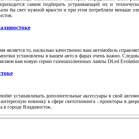
 приходится самим подбирать устраивающий их и техническ
вали бы свет нужной яркости и при этом потребляли меньше э
илистов.
ладивостоке
я является то, насколько качественно ваш автомобиль справляе
мпочки установлены в вашем авто в фарах очень важно. Следов
тавляем вам новую серию газонаполненных лампы DLed Evolution
стоке
любят устанавливать дополнительные аксессуары в свой автом
 интересную новинку в сфере светотюнинга - проекторы в двер
а в городе Владивосток.