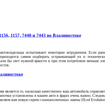
56, 1157, 7440 и 7443 во Владивостоке
автовладельцы испытывают некоторые затруднения. Если рань
 приходится самим подбирать устраивающий их и техническ
вали бы свет нужной яркости и при этом потребляли меньше э
илистов.
ладивостоке
я является то, насколько качественно ваш автомобиль справляе
мпочки установлены в вашем авто в фарах очень важно. Следов
тавляем вам новую серию газонаполненных лампы DLed Evolution