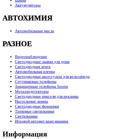
Шины
Аккумуляторы
АВТОХИМИЯ
Автомобильные масла
РАЗНОЕ
Видеонаблюдение
Светодиодные лампы для дома
Светодиодная лента
Автомобильная пленка
Светодиодные аксессуары для велосипеда
Спутниковые телефоны
Защищенные телефоны Sonim
Металлодетекторы
Светодиодные пиксели для рекламы
Настольные лампы
Светодиодные фонарики
Трековые светильники
Светильники
Игровой автомат кран машина
Информация