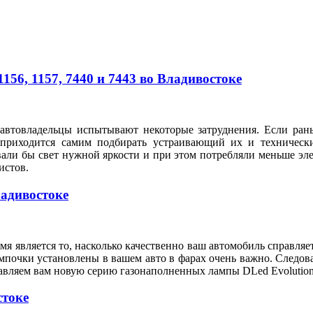
56, 1157, 7440 и 7443 во Владивостоке
автовладельцы испытывают некоторые затруднения. Если рань
 приходится самим подбирать устраивающий их и техническ
вали бы свет нужной яркости и при этом потребляли меньше э
илистов.
ладивостоке
я является то, насколько качественно ваш автомобиль справляе
мпочки установлены в вашем авто в фарах очень важно. Следов
тавляем вам новую серию газонаполненных лампы DLed Evolution
стоке