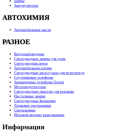
Шины
Аккумуляторы
АВТОХИМИЯ
Автомобильные масла
РАЗНОЕ
Видеонаблюдение
Светодиодные лампы для дома
Светодиодная лента
Автомобильная пленка
Светодиодные аксессуары для велосипеда
Спутниковые телефоны
Защищенные телефоны Sonim
Металлодетекторы
Светодиодные пиксели для рекламы
Настольные лампы
Светодиодные фонарики
Трековые светильники
Светильники
Игровой автомат кран машина
Информация