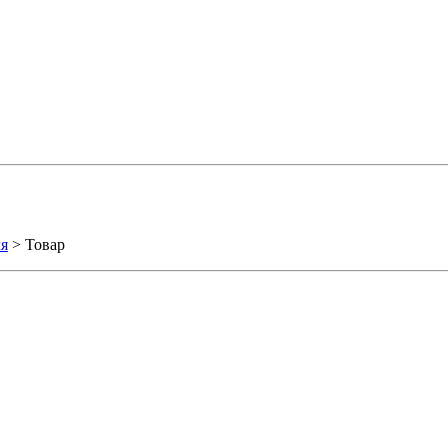
ля
> Товар