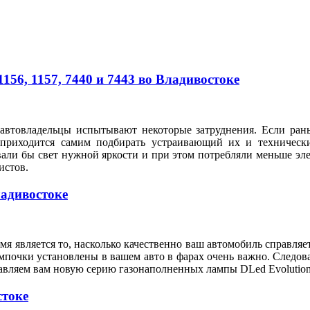
56, 1157, 7440 и 7443 во Владивостоке
автовладельцы испытывают некоторые затруднения. Если рань
 приходится самим подбирать устраивающий их и техническ
вали бы свет нужной яркости и при этом потребляли меньше э
илистов.
ладивостоке
я является то, насколько качественно ваш автомобиль справляе
мпочки установлены в вашем авто в фарах очень важно. Следов
тавляем вам новую серию газонаполненных лампы DLed Evolution
стоке