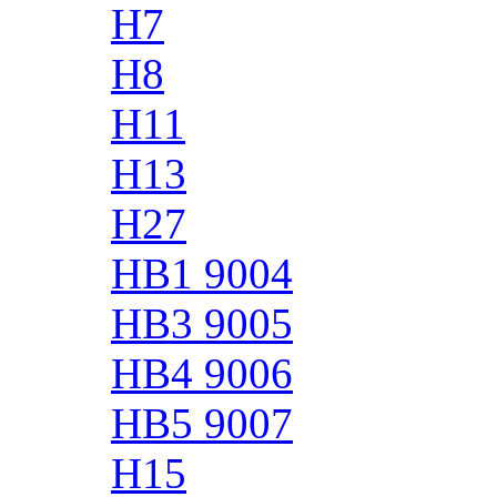
H7
H8
H11
H13
H27
HB1 9004
HB3 9005
HB4 9006
HB5 9007
H15