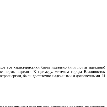
ше все характеристики были идеально (или почти идеально)
ие нормы вариант. К примеру, жителям города Владивосток
лектроэнергии, были достаточно надежными и долговечными. И
тся с освещением того участка дорожного полотна, по которому