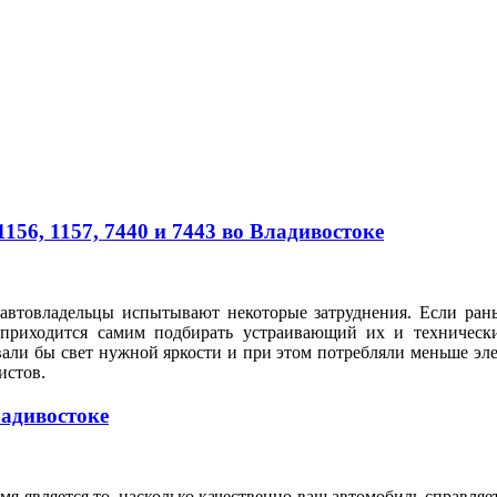
56, 1157, 7440 и 7443 во Владивостоке
автовладельцы испытывают некоторые затруднения. Если рань
 приходится самим подбирать устраивающий их и техническ
вали бы свет нужной яркости и при этом потребляли меньше э
илистов.
ладивостоке
я является то, насколько качественно ваш автомобиль справляе