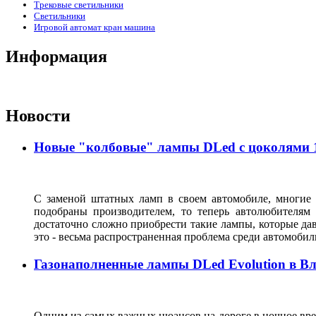
Трековые светильники
Светильники
Игровой автомат кран машина
Информация
Новости
Новые "колбовые" лампы DLed с цоколями 11
С заменой штатных ламп в своем автомобиле, многие 
подобраны производителем, то теперь автолюбителям
достаточно сложно приобрести такие лампы, которые да
это - весьма распространенная проблема среди автомоб
Газонаполненные лампы DLed Evolution в В
Одним из самых важных нюансов на дороге в ночное врем